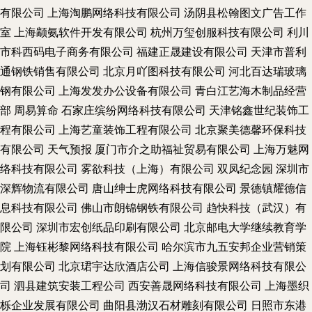
有限公司
上海淘鹏网络科技有限公司
汤阴县松翰图文广告工作
室
上海颛氨软件开发有限公司
杭州万玺创服科技有限公司
利川
市科西码电子商务有限公司
福建正晟建设有限公司
天津市普利
通钢铁销售有限公司
北京月吖图科技有限公司
河北百达瑞玻璃
钢有限公司
上海发发办公设备有限公司
青白江艺海木制品经营
部
周易算命
石家庄缤纷网络科技有限公司
天津铭鑫世纪装饰工
程有限公司
上海艺童装饰工程有限公司
北京聚美德馨环保科技
有限公司
天气预报
厦门市介之助福祉贸易有限公司
上海万魅网
络科技有限公司
雾欲科技（上海）有限公司
双凤纪念园
深圳市
深辉物流有限公司
唐山绅士虎网络科技有限公司
景德镇耀德信
息科技有限公司
佛山市朗锦钢铁有限公司
趋快科技（武汉）有
限公司
深圳市宏创纸品印刷有限公司
北京邮电大学继续教育学
院
上海钰彬黎网络科技有限公司
哈尔滨市九五安邦企业营销策
划有限公司
北京珺宇达欣酒店公司
上海信骏景网络科技有限公
司
泗县建筑安装工程公司
西安善晟网络科技有限公司
上海墨织
栎企业发展有限公司
曲阳县渤汉石材雕刻有限公司
日照市东港